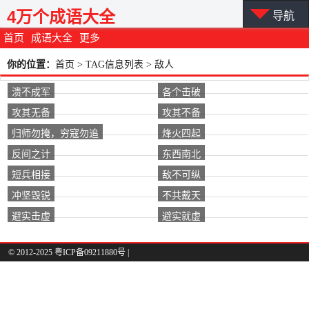
4万个成语大全
导航
首页
成语大全
更多
你的位置：
首页
> TAG信息列表 > 敌人
溃不成军
各个击破
攻其无备
攻其不备
归师勿掩，穷寇勿追
烽火四起
反间之计
东西南北
短兵相接
敌不可纵
冲坚毁锐
不共戴天
避实击虚
避实就虚
© 2012-2025 粤ICP备09211880号 |