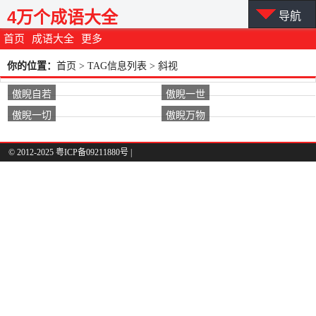
4万个成语大全
导航
首页
成语大全
更多
你的位置：
首页
> TAG信息列表 > 斜视
傲睨自若
傲睨一世
傲睨一切
傲睨万物
© 2012-2025 粤ICP备09211880号 |