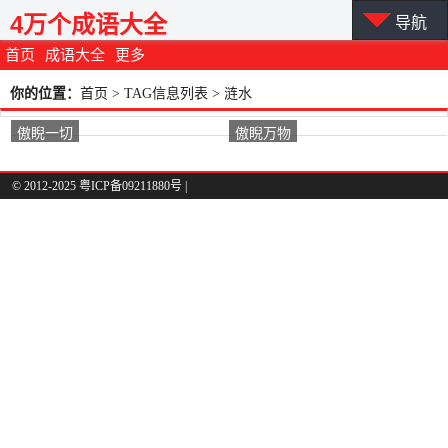
4万个成语大全
导航
首页
成语大全
更多
你的位置：
首页
> TAG信息列表 > 涟水
傲睨一切
傲睨万物
© 2012-2025 粤ICP备09211880号 |