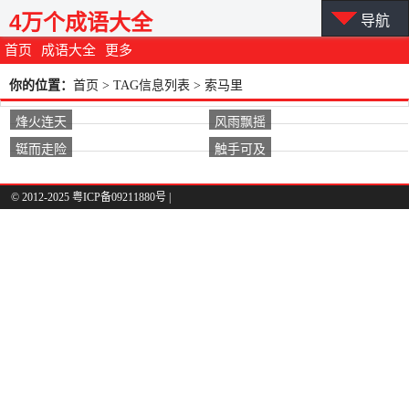
4万个成语大全
导航
首页
成语大全
更多
你的位置：
首页
> TAG信息列表 > 索马里
烽火连天
风雨飘摇
铤而走险
触手可及
© 2012-2025 粤ICP备09211880号 |