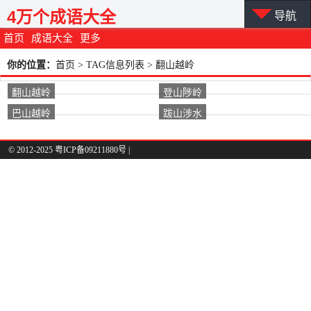
4万个成语大全
导航
首页
成语大全
更多
你的位置：
首页
> TAG信息列表 > 翻山越岭
翻山越岭
登山陟岭
巴山越岭
跋山涉水
© 2012-2025 粤ICP备09211880号 |