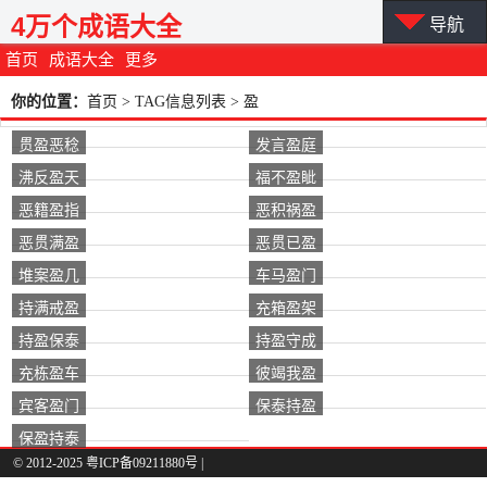
4万个成语大全
导航
首页
成语大全
更多
你的位置：
首页
> TAG信息列表 > 盈
贯盈恶稔
发言盈庭
沸反盈天
福不盈眦
恶籍盈指
恶积祸盈
恶贯满盈
恶贯已盈
堆案盈几
车马盈门
持满戒盈
充箱盈架
持盈保泰
持盈守成
充栋盈车
彼竭我盈
宾客盈门
保泰持盈
保盈持泰
© 2012-2025 粤ICP备09211880号 |