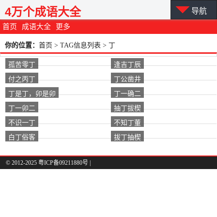
4万个成语大全
导航
首页
成语大全
更多
你的位置：
首页
> TAG信息列表 > 丁
孤苦零丁
逢吉丁辰
付之丙丁
丁公凿井
丁是丁，卯是卯
丁一确二
丁一卯二
抽丁拔楔
不识一丁
不知丁董
白丁俗客
拔丁抽楔
© 2012-2025 粤ICP备09211880号 |