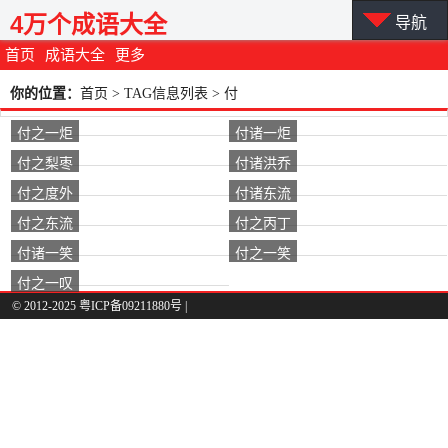
4万个成语大全
导航
首页
成语大全
更多
你的位置：
首页
> TAG信息列表 > 付
付之一炬
付诸一炬
付之梨枣
付诸洪乔
付之度外
付诸东流
付之东流
付之丙丁
付诸一笑
付之一笑
付之一叹
© 2012-2025 粤ICP备09211880号 |